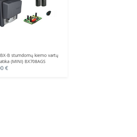
Į Krepšelį
BX-B stumdomų kiemo vartų
atika (MINI) BX708AGS
00
€