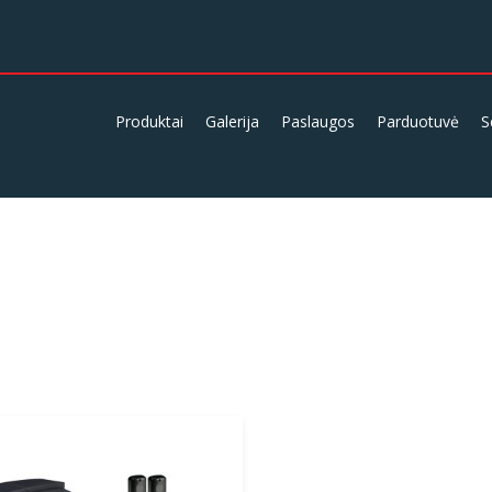
Produktai
Galerija
Paslaugos
Parduotuvė
S
jungtumėte