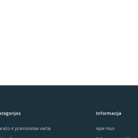
ategorijos
Informacija
ražo ir pramoniniai vartai
Apie mus