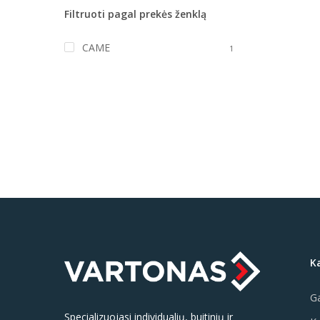
Filtruoti pagal prekės ženklą
CAME
1
K
Ga
Specializuojasi individualių, buitinių ir