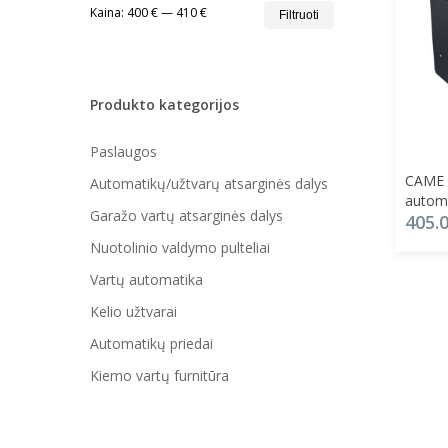
Min
Maks
Kaina:
400 €
—
410 €
Filtruoti
kaina
kaina
Produkto kategorijos
Paslaugos
CAME 
Automatikų/užtvarų atsarginės dalys
autom
Garažo vartų atsarginės dalys
405.
Nuotolinio valdymo pulteliai
Vartų automatika
Kelio užtvarai
Automatikų priedai
Kiemo vartų furnitūra