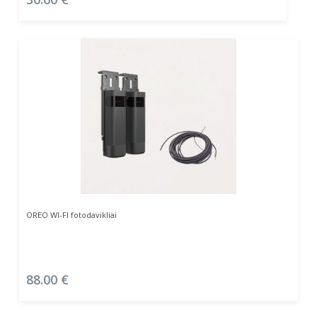
Į Krepšelį
OREO WI-FI fotodavikliai
88.00
€