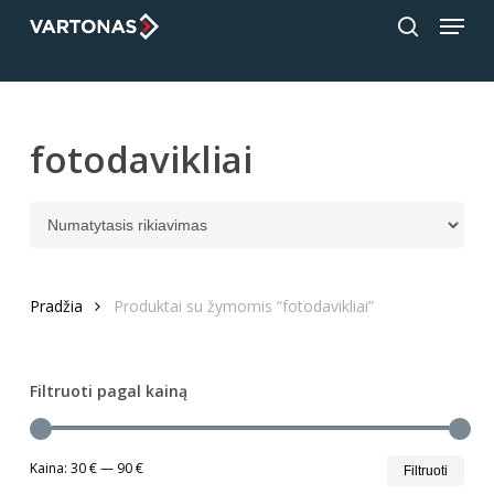
Menu
Skip
;
to
search
Close
main
Menu
content
fotodavikliai
Pradžia
Produktai su žymomis “fotodavikliai”
Filtruoti pagal kainą
Min
Mak
Kaina:
30 €
—
90 €
Filtruoti
kain
kain