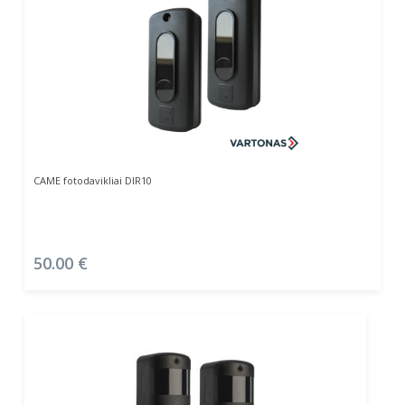
Į Krepšelį
CAME fotodavikliai DIR10
50.00
€