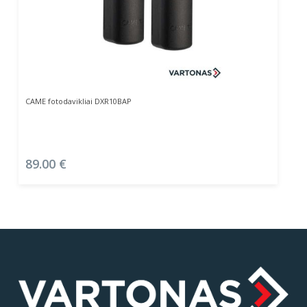
Į Krepšelį
CAME fotodavikliai DXR10BAP
89.00
€