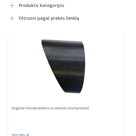
Produkto kategorijos
Filtruoti pagal prekės ženklą
Į Krepšelį
Stogeliai fotodavikliams su atšvaitu (komplektas)
30.00
€