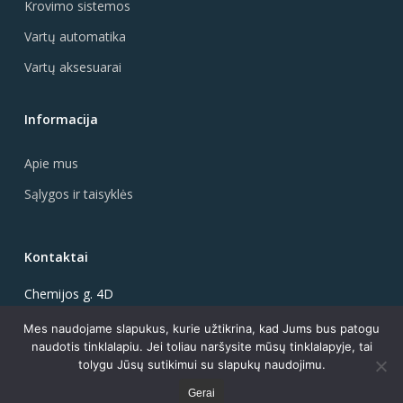
Krovimo sistemos
Vartų automatika
Vartų aksesuarai
Informacija
Apie mus
Sąlygos ir taisyklės
Kontaktai
Chemijos g. 4D
51344 Kaunas, Lietuva
Mes naudojame slapukus, kurie užtikrina, kad Jums bus patogu
+370-646-27927
naudotis tinklalapiu. Jei toliau naršysite mūsų tinklalapyje, tai
info@vartonas.lt
tolygu Jūsų sutikimui su slapukų naudojimu.
Gerai