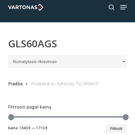
Menu
Skip
;
to
search
Close
main
Menu
content
GLS60AGS
Pradžia
Produktai su žymomis “GLS60AGS”
Filtruoti pagal kainą
Min
Mak
Kaina:
1640 €
—
1710 €
Filtruoti
kain
kain