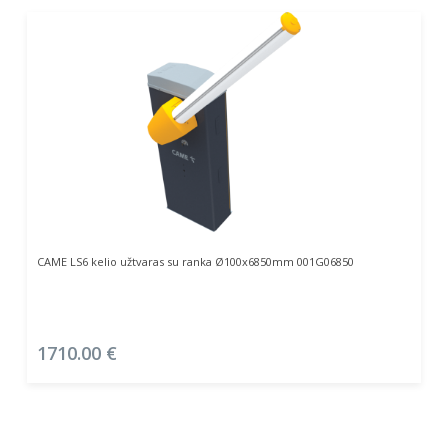
Į Krepšelį
CAME LS6 kelio užtvaras su ranka Ø100x6850mm 001G06850
1710.00
€