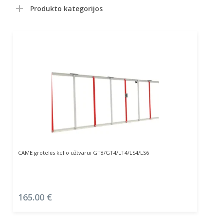
Produkto kategorijos
Į Krepšelį
CAME grotelės kelio užtvarui GT8/GT4/LT4/LS4/LS6
165.00
€