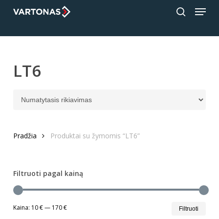
Menu
Skip
;
to
search
Close
main
Menu
content
LT6
Pradžia
Produktai su žymomis “LT6”
Filtruoti pagal kainą
Min
Mak
Kaina:
10 €
—
170 €
Filtruoti
kain
kain