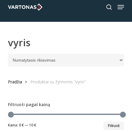
Menu
Skip
;
to
search
Close
main
Menu
content
vyris
Pradžia
Produktai su žymomis “vyris”
Filtruoti pagal kainą
Min
Mak
Kaina:
0 €
—
10 €
Filtruoti
kain
kain