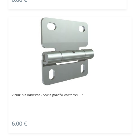
Į Krepšelį
Vidurinis lankstas / vyris garažo vartams PP
6.00
€