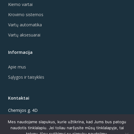
Kiemo vartai
Krovimo sistemos
Vartų automatika
Vartų aksesuarai
Informacija
Apie mus
Sąlygos ir taisyklės
Kontaktai
Chemijos g. 4D
51344 Kaunas, Lietuva
Mes naudojame slapukus, kurie užtikrina, kad Jums bus patogu
+370-646-27927
naudotis tinklalapiu. Jei toliau naršysite mūsų tinklalapyje, tai
info@vartonas.lt
tolygu Jūsų sutikimui su slapukų naudojimu.