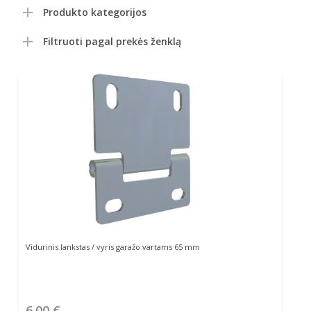
Produkto kategorijos
Filtruoti pagal prekės ženklą
Į Krepšelį
Vidurinis lankstas / vyris garažo vartams 65 mm
6.00
€