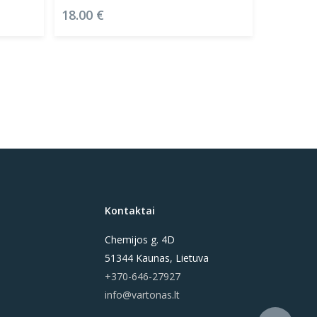
18.00
€
Kontaktai
Chemijos g. 4D
51344 Kaunas, Lietuva
+370-646-27927
info@vartonas.lt