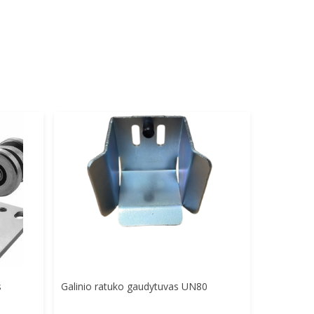
Į Krepšelį
s
Galinio ratuko gaudytuvas UN80