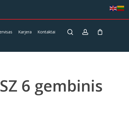
search
account
ervisas
Karjera
Kontaktai
SZ 6 gembinis