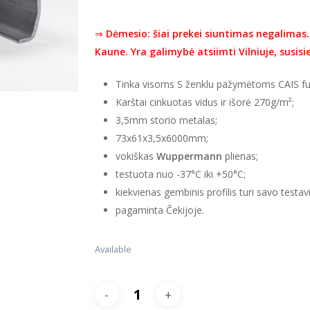
jungtumėte
⇒
Dėmesio: šiai prekei siuntimas negalimas
Kaune.
Yra galimybė atsiimti Vilniuje, susis
Tinka visoms S ženklu pažymėtoms CAIS fu
Karštai cinkuotas vidus ir išorė 270g/m²;
3,5mm storio metalas;
73x61x3,5x6000mm;
vokiškas
Wuppermann
plienas;
testuota nuo -37°C iki +50°C;
kiekvienas gembinis profilis turi savo test
pagaminta Čekijoje.
Available