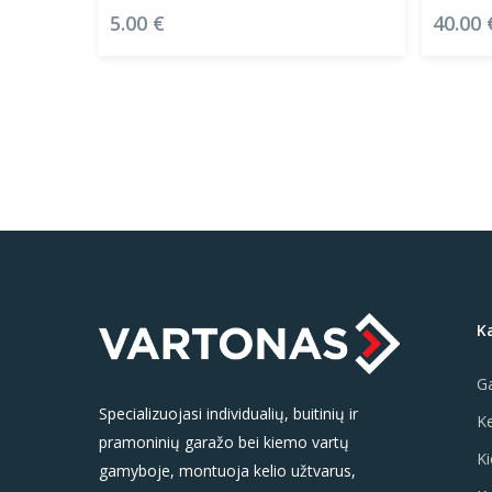
5.00
€
40.00
K
Ga
Specializuojasi individualių, buitinių ir
Ke
pramoninių garažo bei kiemo vartų
Ki
gamyboje, montuoja kelio užtvarus,