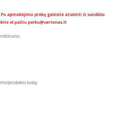
.
Po apmokėjimo prekę galėsite atsiimti iš sandėlio
iekite el.paštu perku@vartonas.lt
rnitūroms;
avimo/produkto kodą;