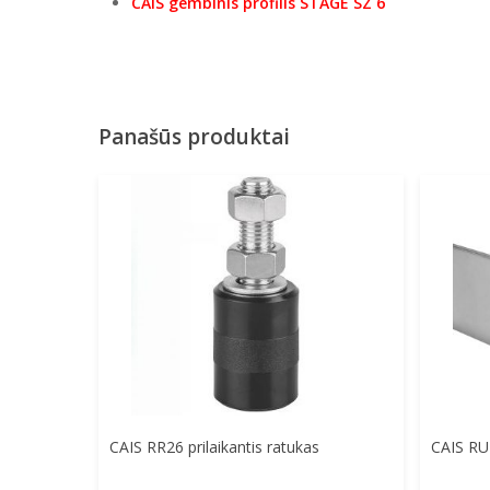
CAIS gembinis profilis STAGE SZ 6
Panašūs produktai
Į Krepšelį
CAIS RR26 prilaikantis ratukas
CAIS RUN