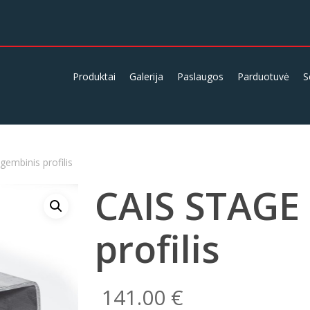
Produktai
Galerija
Paslaugos
Parduotuvė
S
embinis profilis
CAIS STAGE 
profilis
141.00
€