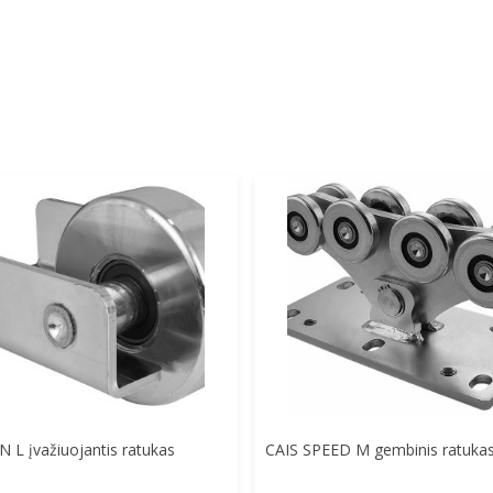
Į Krepšelį
Į Krepšelį
 L įvažiuojantis ratukas
CAIS SPEED M gembinis ratuka