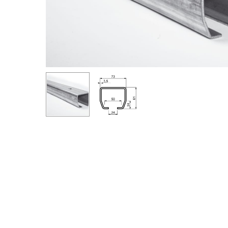
Spauskite "Enter", kad ieškotumėte arba "ESC", kad iš