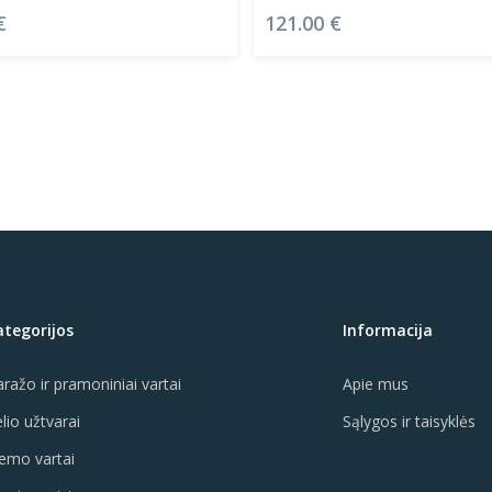
€
121.00
€
ategorijos
Informacija
ražo ir pramoniniai vartai
Apie mus
lio užtvarai
Sąlygos ir taisyklės
emo vartai