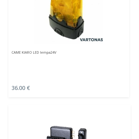
Į Krepšelį
CAME KIARO LED lempa24V
36.00
€