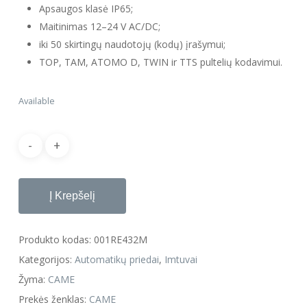
Apsaugos klasė IP65;
Maitinimas 12–24 V AC/DC;
iki 50 skirtingų naudotojų (kodų) įrašymui;
TOP, TAM, ATOMO D, TWIN ir TTS pultelių kodavimui.
Available
Į Krepšelį
Produkto kodas:
001RE432M
Kategorijos:
Automatikų priedai
,
Imtuvai
Žyma:
CAME
Prekės ženklas:
CAME