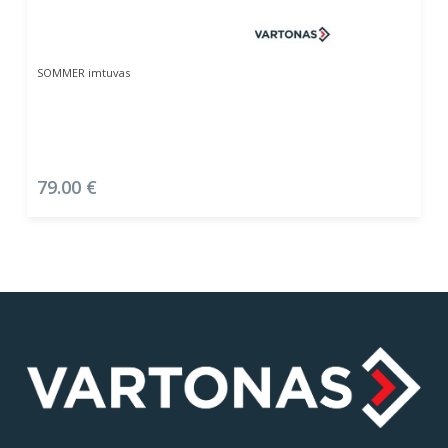
Į Krepšelį
SOMMER imtuvas
79.00
€