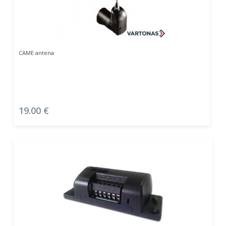
Į Krepšelį
CAME antena
19.00
€