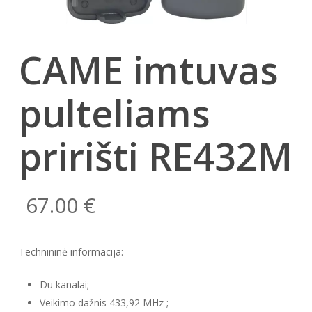
CAME imtuvas
pulteliams
pririšti RE432M
67.00
€
Technininė informacija:
Du kanalai;
Veikimo dažnis 433,92 MHz ;