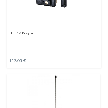
Į Krepšelį
ISEO 51N015 spyna
117.00
€