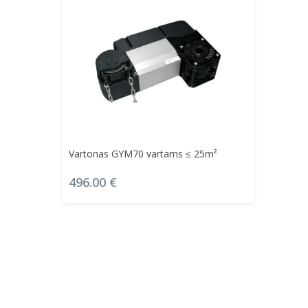
Į Krepšelį
Vartonas GYM70 vartams ≤ 25m²
496.00
€