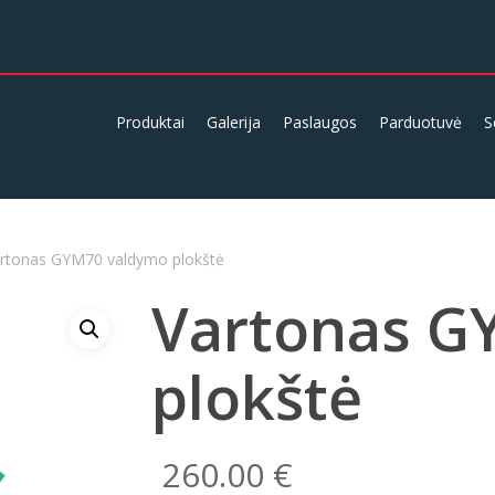
Produktai
Galerija
Paslaugos
Parduotuvė
S
rtonas GYM70 valdymo plokštė
Vartonas G
plokštė
260.00
€