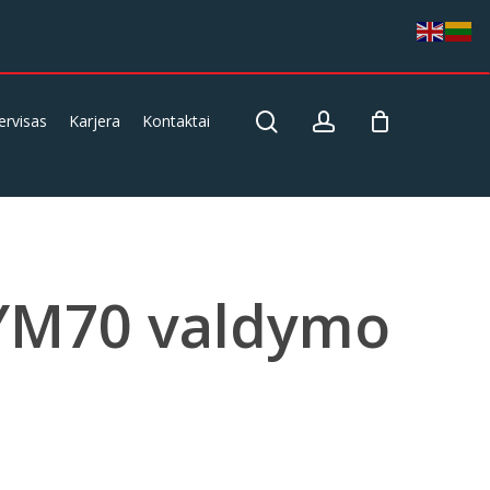
search
account
ervisas
Karjera
Kontaktai
YM70 valdymo