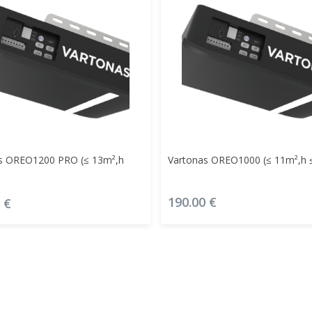
Daugiau
Daugiau
s OREO1200 PRO (≤ 13m²,h
Vartonas OREO1000 (≤ 11m²,h 
190.00
€
0
€