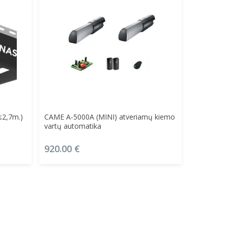
Į Krepšelį
≤2,7m.)
CAME A-5000A (MINI) atveriamų kiemo
vartų automatika
920.00
€