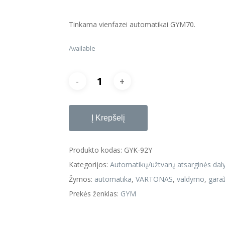
Tinkama vienfazei automatikai GYM70.
jungtumėte
Available
Į Krepšelį
Produkto kodas:
GYK-92Y
Kategorijos:
Automatikų/užtvarų atsarginės dal
Žymos:
automatika
,
VARTONAS
,
valdymo
,
gara
Prekės ženklas:
GYM