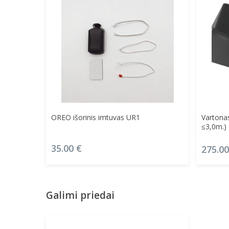
Į Krepšelį
OREO išorinis imtuvas UR1
Vartona
≤3,0m.)
35.00
€
275.0
Galimi priedai