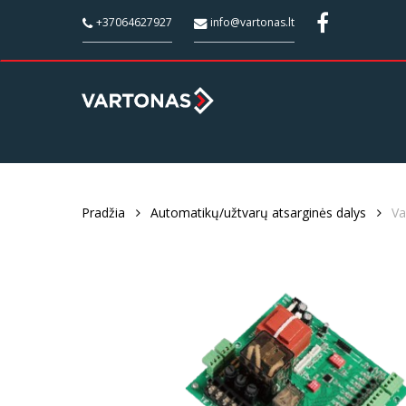
Skip
;
+37064627927
info@vartonas.lt
to
main
content
Pradžia
Automatikų/užtvarų atsarginės dalys
Va