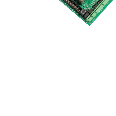
Spauskite "Enter", kad ieškotumėte arba "ESC", kad iš