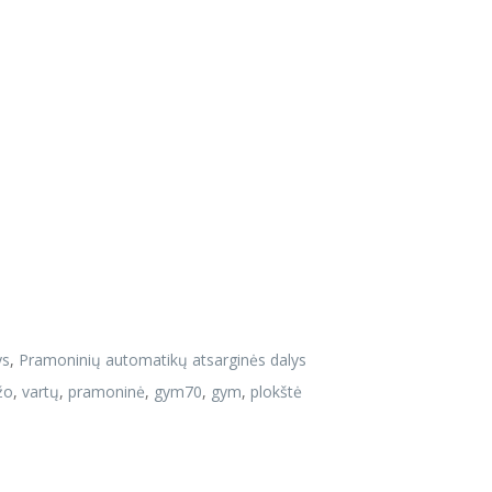
ys
,
Pramoninių automatikų atsarginės dalys
žo
,
vartų
,
pramoninė
,
gym70
,
gym
,
plokštė