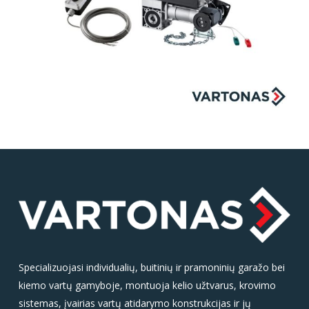
Specializuojasi individualių, buitinių ir pramoninių garažo bei
kiemo vartų gamyboje, montuoja kelio užtvarus, krovimo
sistemas, įvairias vartų atidarymo konstrukcijas ir jų