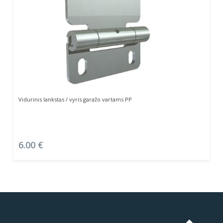
Į Krepšelį
Vidurinis lankstas / vyris garažo vartams PP
6.00
€