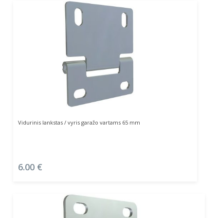
Į Krepšelį
Vidurinis lankstas / vyris garažo vartams 65 mm
6.00
€