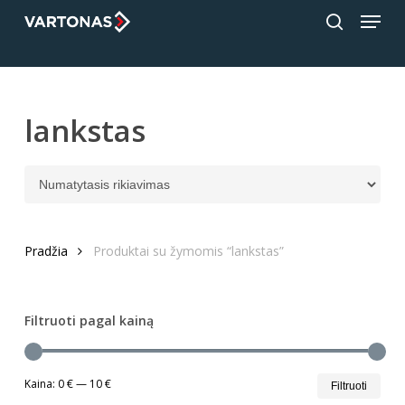
Menu
Skip
;
to
search
Close
main
Menu
content
lankstas
Pradžia
Produktai su žymomis “lankstas”
Filtruoti pagal kainą
Min
Mak
Kaina:
0 €
—
10 €
Filtruoti
kain
kain