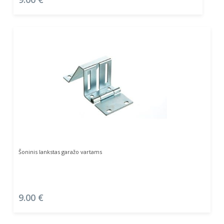
Į Krepšelį
Šoninis lankstas garažo vartams
9.00
€