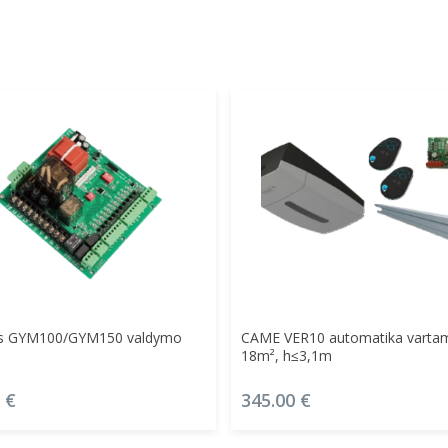
Į Krepšelį
Daugiau
as GYM100/GYM150 valdymo
CAME VER10 automatika vartam
18m², h≤3,1m
0
€
345.00
€