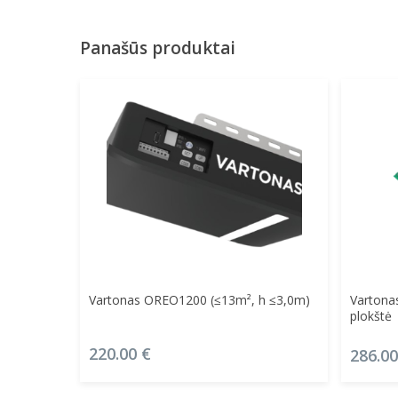
Panašūs produktai
Į Krepšelį
Vartonas OREO1200 (≤13m², h ≤3,0m)
Varton
plokštė
220.00
€
286.0