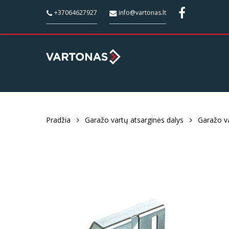
Skip
;
+37064627927
info@vartonas.lt
to
main
content
Pradžia
Garažo vartų atsarginės dalys
Garažo va