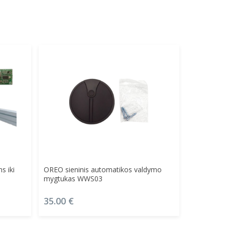
Į Krepšelį
s iki
OREO sieninis automatikos valdymo
mygtukas WWS03
35.00
€