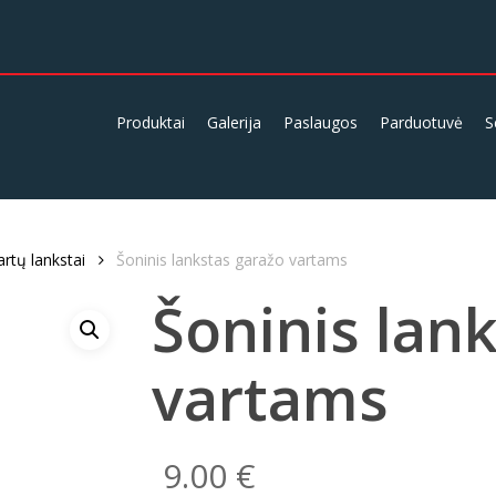
Produktai
Galerija
Paslaugos
Parduotuvė
S
rtų lankstai
Šoninis lankstas garažo vartams
Šoninis lan
vartams
9.00
€