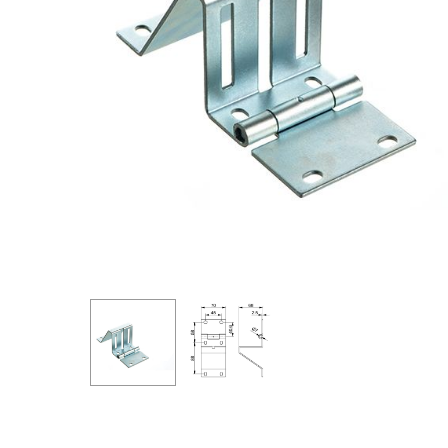
Spauskite "Enter", kad ieškotumėte arba "ESC", kad iš