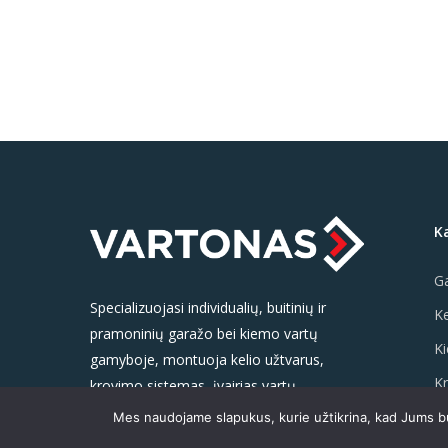
K
Ga
Specializuojasi individualių, buitinių ir
Ke
pramoninių garažo bei kiemo vartų
Ki
gamyboje, montuoja kelio užtvarus,
K
krovimo sistemas, įvairias vartų
atidarymo konstrukcijas ir jų valdymo
V
Mes naudojame slapukus, kurie užtikrina, kad Jums bus
automatiką.