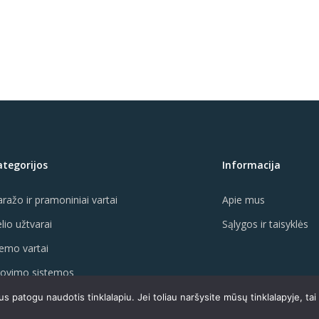
ategorijos
Informacija
ražo ir pramoniniai vartai
Apie mus
lio užtvarai
Sąlygos ir taisyklės
emo vartai
rovimo sistemos
artų automatika
 patogu naudotis tinklalapiu. Jei toliau naršysite mūsų tinklalapyje, ta