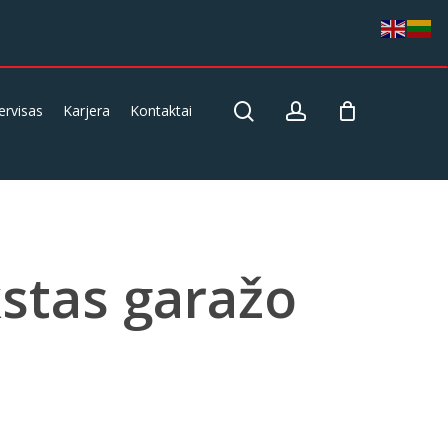
search
account
ervisas
Karjera
Kontaktai
kstas garažo