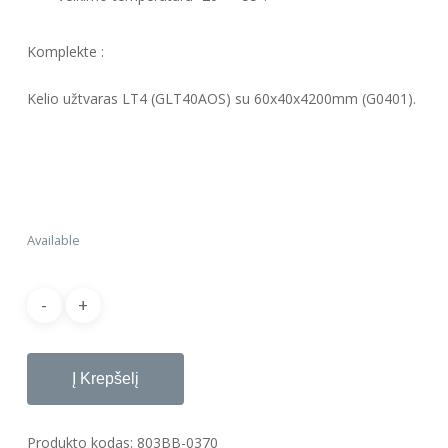
Komplekte :
Kelio užtvaras LT4 (GLT40AOS) su 60x40x4200mm (G0401).
Available
Į Krepšelį
Produkto kodas:
803BB-0370