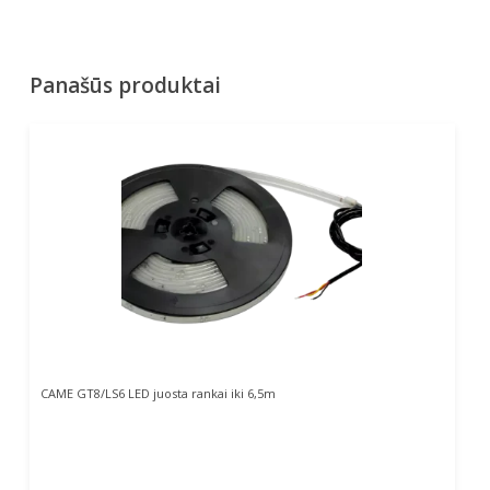
Panašūs produktai
Į Krepšelį
CAME GT8/LS6 LED juosta rankai iki 6,5m