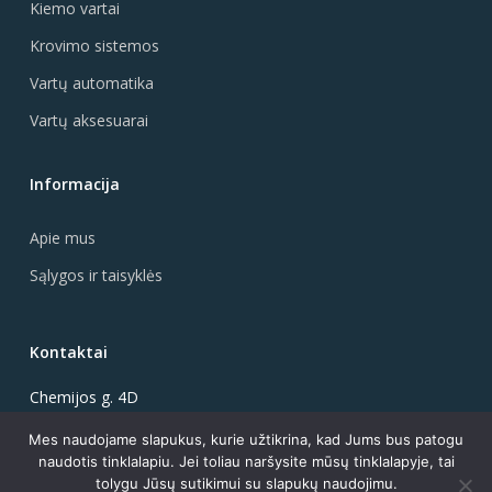
Kiemo vartai
Krovimo sistemos
Vartų automatika
Vartų aksesuarai
Informacija
Apie mus
Sąlygos ir taisyklės
Kontaktai
Chemijos g. 4D
51344 Kaunas, Lietuva
Mes naudojame slapukus, kurie užtikrina, kad Jums bus patogu
+370-646-27927
naudotis tinklalapiu. Jei toliau naršysite mūsų tinklalapyje, tai
info@vartonas.lt
tolygu Jūsų sutikimui su slapukų naudojimu.