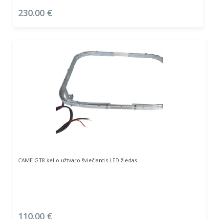
230.00
€
Į Krepšelį
CAME GT8 kelio užtvaro šviečiantis LED žiedas
110.00
€