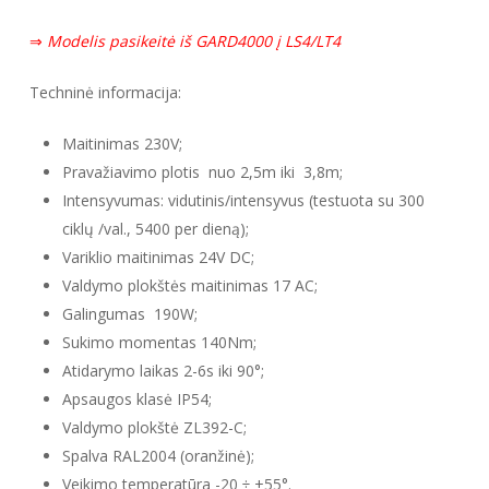
⇒
Modelis pasikeitė iš GARD4000 į LS4/LT4
Techninė informacija:
Maitinimas 230V;
Pravažiavimo plotis nuo 2,5m iki 3,8m;
Intensyvumas: vidutinis/intensyvus (testuota su 300
ciklų /val., 5400 per dieną);
Variklio maitinimas 24V DC;
Valdymo plokštės maitinimas 17 AC;
Galingumas 190W;
Sukimo momentas 140Nm;
Atidarymo laikas 2-6s iki 90°;
Apsaugos klasė IP54;
Valdymo plokštė ZL392-C;
Spalva RAL2004 (oranžinė);
Veikimo temperatūra -20 ÷ +55°.