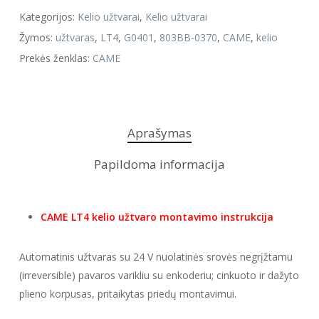
Kategorijos:
Kelio užtvarai
,
Kelio užtvarai
Žymos:
užtvaras
,
LT4
,
G0401
,
803BB-0370
,
CAME
,
kelio
Prekės ženklas:
CAME
Aprašymas
Papildoma informacija
CAME LT4 kelio užtvaro montavimo instrukcija
Automatinis užtvaras su 24 V nuolatinės srovės negrįžtamu
(irreversible) pavaros varikliu su enkoderiu; cinkuoto ir dažyto
plieno korpusas, pritaikytas priedų montavimui.