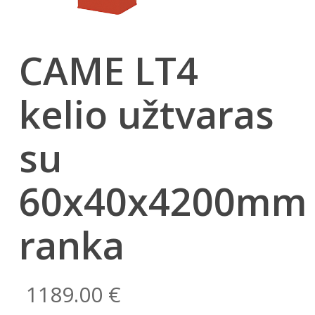
CAME LT4
kelio užtvaras
su
60x40x4200mm
ranka
1189.00
€