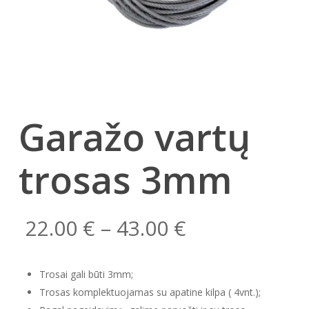
Garažo vartų
trosas 3mm
Price
22.00
€
–
43.00
€
range:
22.00 €
Trosai gali būti 3mm;
through
Trosas komplektuojamas su apatine kilpa ( 4vnt.);