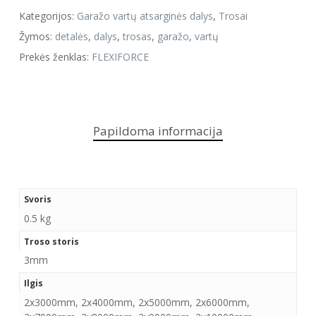
Kategorijos:
Garažo vartų atsarginės dalys
,
Trosai
Žymos:
detalės
,
dalys
,
trosas
,
garažo
,
vartų
Prekės ženklas:
FLEXIFORCE
Papildoma informacija
Svoris
0.5 kg
Troso storis
3mm
Ilgis
2x3000mm, 2x4000mm, 2x5000mm, 2x6000mm,