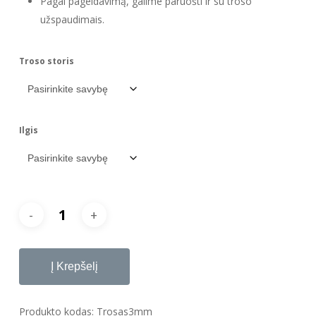
43.00 €
Pagal pageidavimą, galime paruošti ir su troso
užspaudimais.
Troso storis
Ilgis
Į Krepšelį
Produkto kodas:
Trosas3mm